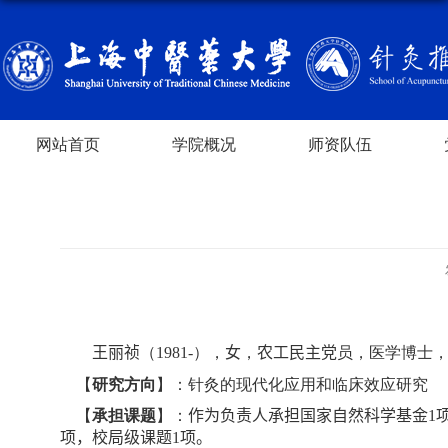
网站首页
学院概况
师资队伍
王丽祯
（
198
1
-
），
女
，
农工民主党
员，医学博士
【
研究方向
】：针灸的现代化应用和临床效应研究
【
承担课题
】：
作为负责人承担国家自然科学基金
1
项，校局级课题
1
项。