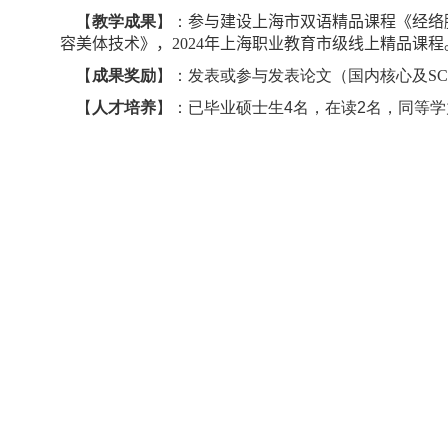
【
教学成果
】：
参与建设上海市双语精品课程《经络
容美体技术》，
2024
年上海职业教育市级线上精品课程
【
成果奖励
】：
发表或参与发表论文（国内核心及
S
【
人才培养
】：
已毕业硕士生
4
名
，
在读2名，同等学