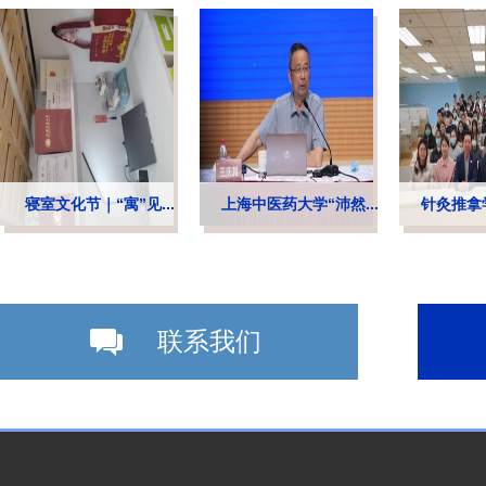
寝室文化节｜“寓”见...
上海中医药大学“沛然...
针灸推拿学
联系我们