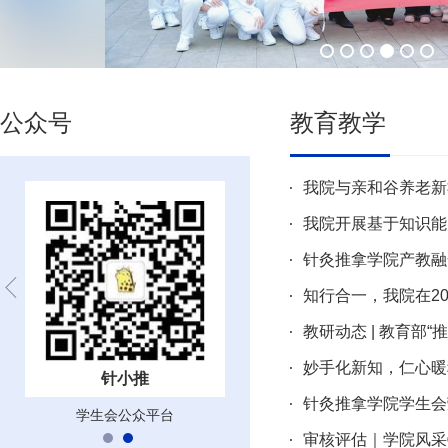
公众号
教育教学
我院与亲和谷养老新
我院开展基于知识能
针灸推拿学院产教融
知行合一，我院在2
教研动态 | 教育部“
妙手化新知，仁心暖
拿学
针小推
上海中医药大学针灸推拿学
针灸推拿学院学生会
院
学生会公众平台
审核评估｜学院风采