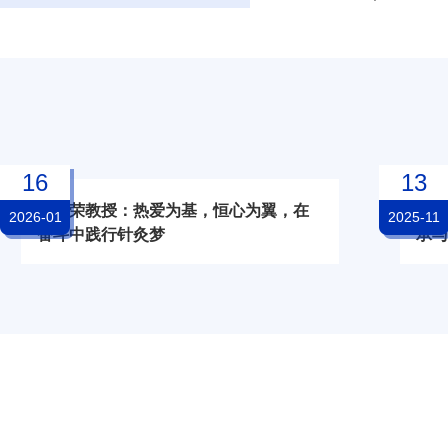
16
13
刘慧荣教授：热爱为基，恒心为翼，在
李鼎
2026-01
2025-11
奋斗中践行针灸梦
承与