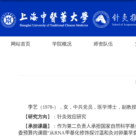
网站首页
学院概况
师资队伍
李艺
（
19
78
-
），
女
，中共党员，医学博士，副教
【
研究方向
】：
针灸效应研究
【
承担课题
】：
作为第二负责人承担国家自然科学基
委预算内课题“从
RNA
甲基化修饰探讨温和灸对卵巢早衰