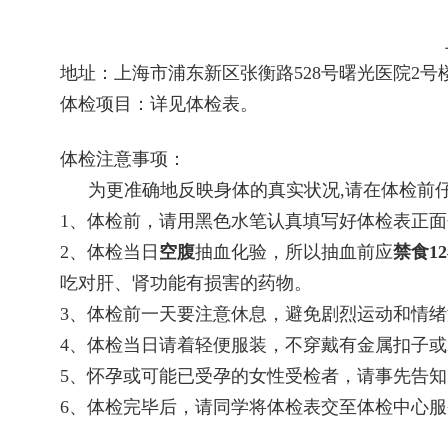
地址：上海市浦东新区张衡路
528
号曙光医院
2
号
体检项目：详见体检表。
体检注意事项：
为更准确地反映身体的真实状况
,
请在体检前
1
、体检前，请用黑色水笔认真填写好体检表正面
2
、体检当日
空腹
抽血化验，所以抽血前应
禁食
12
吃对肝、肾功能有损害的药物。
3
、体检前一天要注意休息，避免剧烈运动和情绪
4
、体检当日请着轻便服装，不穿戴有金属扣子或
5
、怀孕或可能已受孕的女性受检者，请事先告知
6
、体检完毕后，请同学将体检表交至体检中心服